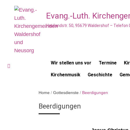
Evang.-Luth. Kircheng
Havilandstr. 50, 95679 Waldershof – Telefon
Wir stellen uns vor
Termine
Ki
Kirchenmusik
Geschichte
Geme
Home
/
Gottesdienste
/
Beerdigungen
Beerdigungen