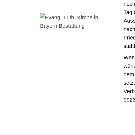
noch
Tag 
Auss
nach
Frie
statt
Wenn
wüns
dem 
setz
Verb
0923