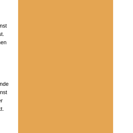
nst
t.
hen
inde
nst
er
t.