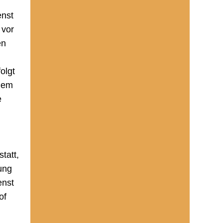
enst
 vor
en
folgt
dem
e
statt,
ung
enst
of