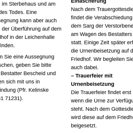
Einäscherung
 im Sterbehaus und am
Nach dem Trauergottesdi
des Todes. Eine
findet die Verabschiedung
egnung kann aber auch
dem Sarg der Verstorben
 der Überführung auf dem
am Wagen des Bestatters
dhof in der Leichenhalle
statt. Einige Zeit später er
finden.
die Urnenbeisetzung auf 
 Sie eine Aussegnung
Friedhof. Wir begleiten Si
chen, geben Sie bitte
auch dabei.
Bestatter Bescheid und
– Trauerfeier mit
en sich mit uns in
Urnenbeisetzung
indung (Pfr. Kelinske
Die Trauerfeier findet erst 
1 71231).
wenn die Urne zur Verfüg
steht. Nach dem Gottesdi
wird diese auf dem Friedh
beigesetzt.