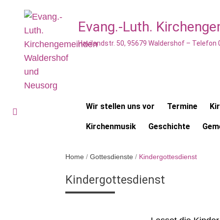
Evang.-Luth. Kircheng
Havilandstr. 50, 95679 Waldershof – Telefon
Wir stellen uns vor
Termine
Ki
Kirchenmusik
Geschichte
Geme
Home
/
Gottesdienste
/
Kindergottesdienst
Kindergottesdienst