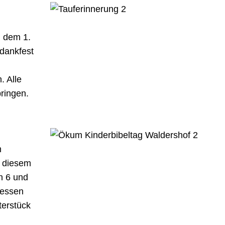
 dem 1.
edankfest
. Alle
ringen.
m
n diesem
n 6 und
 essen
terstück