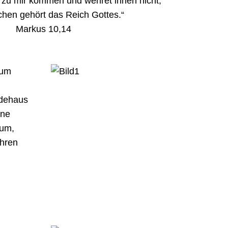
r zu mir kommen und wehret ihnen nicht,
chen gehört das Reich Gottes.“
Markus 10,14
zum
ndehaus
ene
aum,
ihren