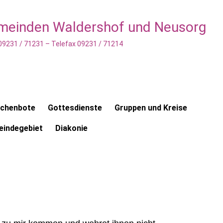
emeinden Waldershof und Neusorg
 09231 / 71231 – Telefax 09231 / 71214
rchenbote
Gottesdienste
Gruppen und Kreise
indegebiet
Diakonie