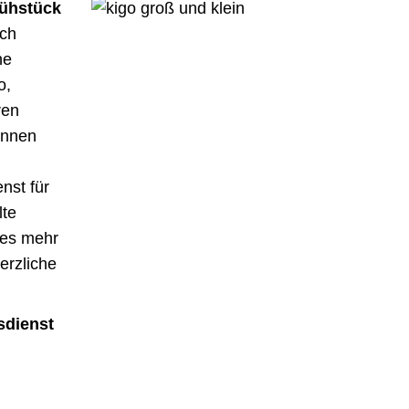
rühstück
ich
he
o,
ren
önnen
nst für
lte
hes mehr
erzliche
sdienst