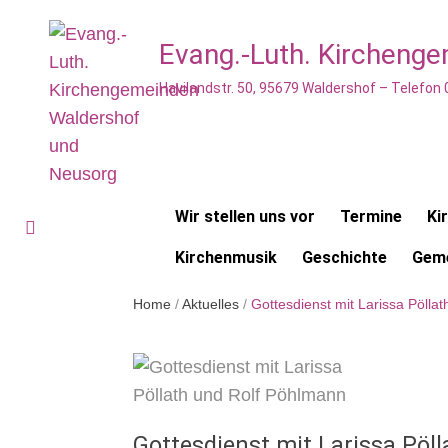
Evang.-Luth. Kircheng
Havilandstr. 50, 95679 Waldershof – Telefon
Wir stellen uns vor
Termine
Ki
Kirchenmusik
Geschichte
Geme
Home
/
Aktuelles
/
Gottesdienst mit Larissa Pölla
Gottesdienst mit Larissa Pöl