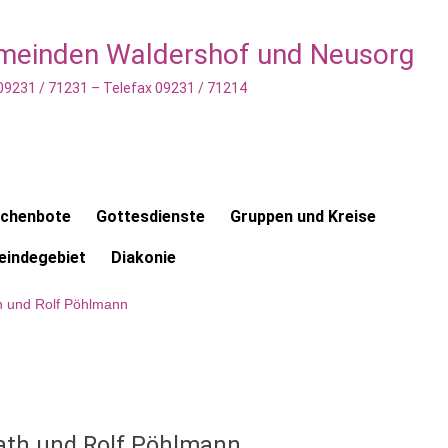
emeinden Waldershof und Neusorg
 09231 / 71231 – Telefax 09231 / 71214
rchenbote
Gottesdienste
Gruppen und Kreise
indegebiet
Diakonie
th und Rolf Pöhlmann
lath und Rolf Pöhlmann