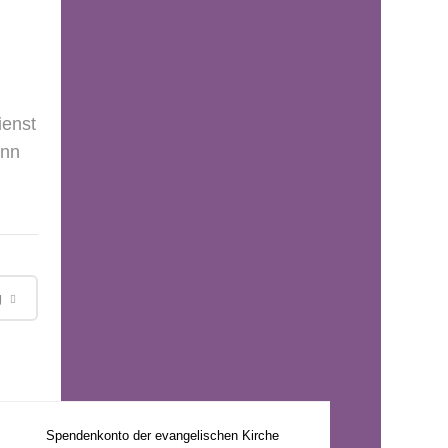
ienst
ann
g
Spendenkonto der evangelischen Kirche