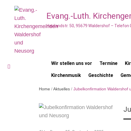
Evang.-Luth. Kircheng
Havilandstr. 50, 95679 Waldershof – Telefon
Wir stellen uns vor
Termine
Ki
Kirchenmusik
Geschichte
Geme
Home
/
Aktuelles
/
Jubelkonfirmation Waldershof
Ju