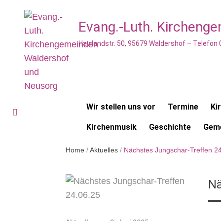
Evang.-Luth. Kircheng
Havilandstr. 50, 95679 Waldershof – Telefon
Wir stellen uns vor
Termine
Ki
Kirchenmusik
Geschichte
Geme
Home
/
Aktuelles
/
Nächstes Jungschar-Treffen 2
Nä