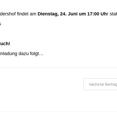
dershof findet am
Dienstag, 24. Juni um 17:00 Uh
r stat
s
Euch!
 Einladung dazu folgt…
nächster Beitra