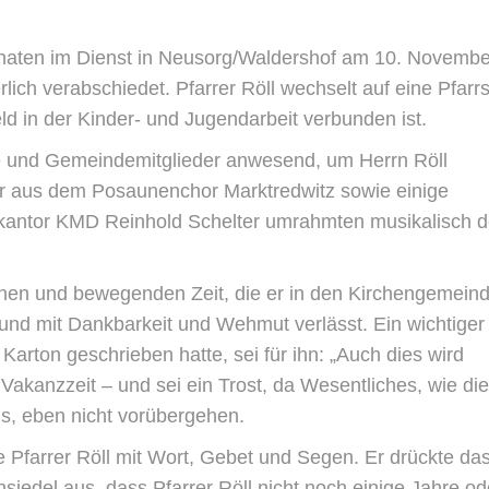
onaten im Dienst in Neusorg/Waldershof am 10. Novembe
lich verabschiedet. Pfarrer Röll wechselt auf eine Pfarrs
ld in der Kinder- und Jugendarbeit verbunden ist.
e und Gemeindemitglieder anwesend, um Herrn Röll
er aus dem Posaunenchor Marktredwitz sowie einige
kantor KMD Reinhold Schelter umrahmten musikalisch 
hönen und bewegenden Zeit, die er in den Kirchengemein
und mit Dankbarkeit und Wehmut verlässt. Ein wichtiger
Karton geschrieben hatte, sei für ihn: „Auch dies wird
 Vakanzzeit – und sei ein Trost, da Wesentliches, wie die
s, eben nicht vorübergehen.
 Pfarrer Röll mit Wort, Gebet und Segen. Er drückte da
iedel aus, dass Pfarrer Röll nicht noch einige Jahre od