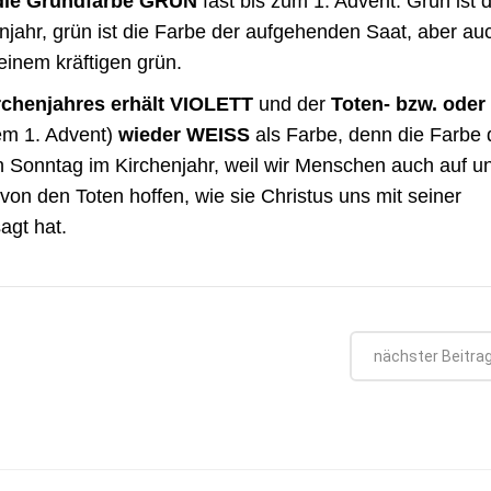
bt die Grundfarbe GRÜN
fast bis zum 1. Advent. Grün ist d
enjahr, grün ist die Farbe der aufgehenden Saat, aber au
 einem kräftigen grün.
chenjahres erhält VIOLETT
und der
Toten- bzw. oder
em 1. Advent)
wieder WEISS
als Farbe, denn die Farbe 
ten Sonntag im Kirchenjahr, weil wir Menschen auch auf u
von den Toten hoffen, wie sie Christus uns mit seiner
agt hat.
nächster Beitra