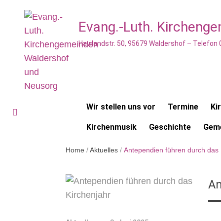
Evang.-Luth. Kircheng
Havilandstr. 50, 95679 Waldershof – Telefon
Wir stellen uns vor
Termine
Ki
Kirchenmusik
Geschichte
Geme
Home
/
Aktuelles
/
Antependien führen durch das 
An