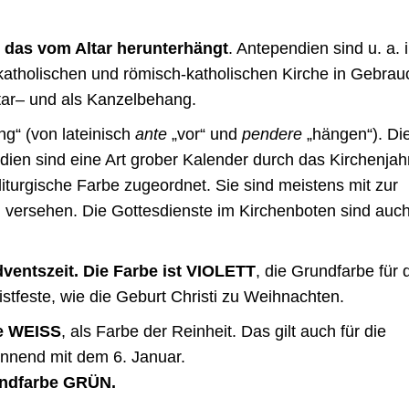
 das vom Altar herunterhängt
. Antependien sind u. a. 
-katholischen
und
römisch-katholischen
Kirche in Gebrau
tar
– und als
Kanzelbehang
.
ang“ (von
lateinisch
ante
„vor“ und
pendere
„hängen“). Di
dien sind eine Art grober Kalender durch das Kirchenjahr
iturgische Farbe zugeordnet. Sie sind meistens mit zur
versehen. Die Gottesdienste im Kirchenboten sind auc
ventszeit. Die Farbe ist VIOLETT
, die Grundfarbe für 
stfeste, wie die Geburt Christi zu Weihnachten.
be WEISS
, als Farbe der Reinheit. Das gilt auch für die
nnend mit dem 6. Januar.
undfarbe GRÜN.