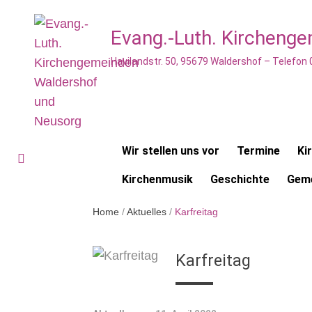
Evang.-Luth. Kircheng
Havilandstr. 50, 95679 Waldershof – Telefon
Wir stellen uns vor
Termine
Ki
Kirchenmusik
Geschichte
Geme
Home
/
Aktuelles
/
Karfreitag
Karfreitag