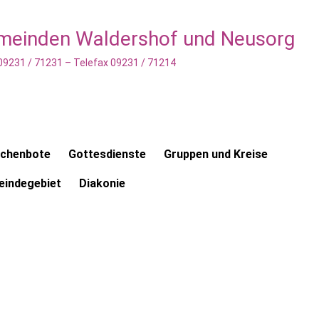
emeinden Waldershof und Neusorg
 09231 / 71231 – Telefax 09231 / 71214
rchenbote
Gottesdienste
Gruppen und Kreise
indegebiet
Diakonie