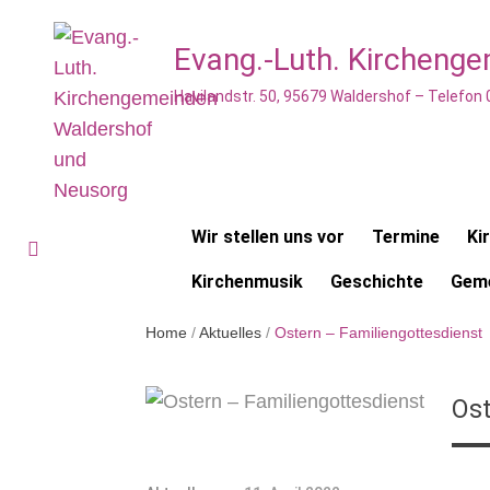
Evang.-Luth. Kircheng
Havilandstr. 50, 95679 Waldershof – Telefon
Wir stellen uns vor
Termine
Ki
Kirchenmusik
Geschichte
Geme
Home
/
Aktuelles
/
Ostern – Familiengottesdienst
Ost