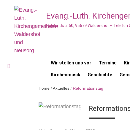
Evang.-Luth. Kircheng
Havilandstr. 50, 95679 Waldershof – Telefon
Wir stellen uns vor
Termine
Ki
Kirchenmusik
Geschichte
Geme
Home
/
Aktuelles
/
Reformationstag
Reformation