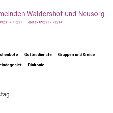
emeinden Waldershof und Neusorg
 09231 / 71231 – Telefax 09231 / 71214
rchenbote
Gottesdienste
Gruppen und Kreise
indegebiet
Diakonie
stag