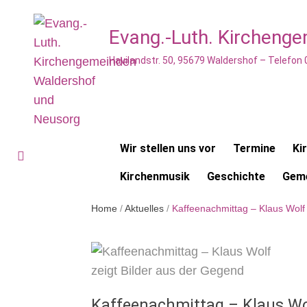
Evang.-Luth. Kircheng
Havilandstr. 50, 95679 Waldershof – Telefon
Wir stellen uns vor
Termine
Ki
Kirchenmusik
Geschichte
Geme
Home
/
Aktuelles
/
Kaffeenachmittag – Klaus Wolf 
Kaffeenachmittag – Klaus Wol