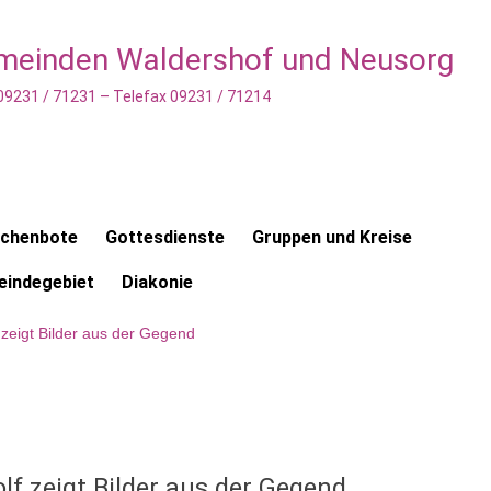
emeinden Waldershof und Neusorg
 09231 / 71231 – Telefax 09231 / 71214
rchenbote
Gottesdienste
Gruppen und Kreise
indegebiet
Diakonie
zeigt Bilder aus der Gegend
f zeigt Bilder aus der Gegend